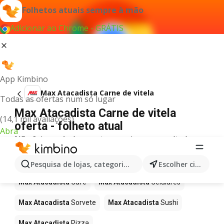
Folhetos atuais sempre à mão
Adicionar ao Chrome - GRÁTIS
App Kimbino
Max Atacadista Carne de vitela
Todas as ofertas num só lugar
Max Atacadista Carne de vitela
(14,1 mil avaliações)
oferta - folheto atual
Abra
Não foi possível encontrar quaisquer resultados
para este termo.
Mais produtos em Max Atacadista
Pesquisa de lojas, categorias,produtos...
Escolher cidade
Max Atacadista
Café
Max Atacadista
Celulares
Max Atacadista
Sorvete
Max Atacadista
Sushi
Max Atacadista
Pizza