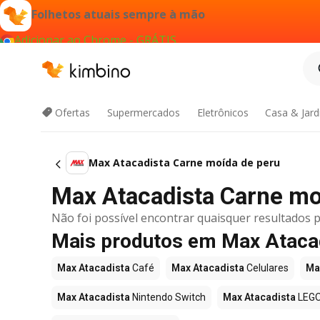
Folhetos atuais sempre à mão
Adicionar ao Chrome - GRÁTIS
Ofertas
Supermercados
Eletrônicos
Casa & Jar
Max Atacadista Carne moída de peru
Max Atacadista Carne moí
Não foi possível encontrar quaisquer resultados p
Mais produtos em Max Ataca
Max Atacadista
Café
Max Atacadista
Celulares
Ma
Max Atacadista
Nintendo Switch
Max Atacadista
LEG