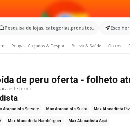
Pesquisa de lojas, categorias,produtos...
Escolher
dim
Roupas, Calçados & Despor
Beleza & Saúde
Outros
da de peru oferta - folheto at
ara este termo.
dista
x Atacadista
Sorvete
Max Atacadista
Sushi
Max Atacadista
Pi
O
Max Atacadista
Hambúrguer
Max Atacadista
Açaí