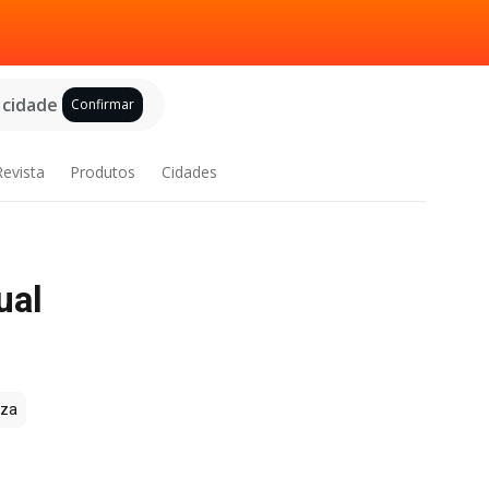
 cidade
Confirmar
Revista
Produtos
Cidades
ual
zza