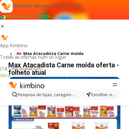
Folhetos atuais sempre à mão
Adicionar ao Chrome - GRÁTIS
App Kimbino
Max Atacadista Carne moída
Todas as ofertas num só lugar
Max Atacadista Carne moída oferta -
(14,1 mil avaliações)
folheto atual
Abra
Pesquisa de lojas, categorias,produtos...
Escolher cidade