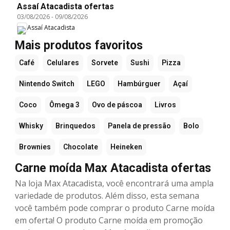
Assaí Atacadista ofertas
03/08/2026
-
09/08/2026
Assaí Atacadista
Mais produtos favoritos
Café
Celulares
Sorvete
Sushi
Pizza
Nintendo Switch
LEGO
Hambúrguer
Açaí
Coco
Ômega 3
Ovo de páscoa
Livros
Whisky
Brinquedos
Panela de pressão
Bolo
Brownies
Chocolate
Heineken
Carne moída Max Atacadista ofertas
Na loja Max Atacadista, você encontrará uma ampla
variedade de produtos. Além disso, esta semana
você também pode comprar o produto Carne moída
em oferta! O produto Carne moída em promoção