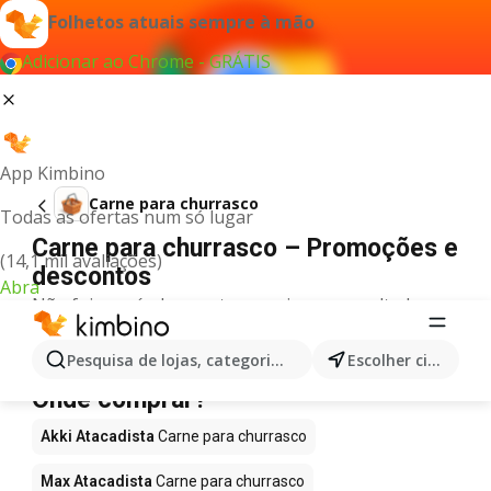
Folhetos atuais sempre à mão
Adicionar ao Chrome - GRÁTIS
App Kimbino
Carne para churrasco
Todas as ofertas num só lugar
Carne para churrasco – Promoções e
(14,1 mil avaliações)
descontos
Abra
Não foi possível encontrar quaisquer resultados
para este termo.
Carne para churrasco em promoção -
Pesquisa de lojas, categorias,produtos...
Escolher cidade
Onde comprar?
Akki Atacadista
Carne para churrasco
Max Atacadista
Carne para churrasco