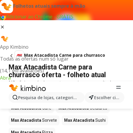
Folhetos atuais sempre à mão
Adicionar ao Chrome - GRÁTIS
App Kimbino
Max Atacadista Carne para churrasco
Todas as ofertas num só lugar
Max Atacadista Carne para
(14,1 mil avaliações)
churrasco oferta - folheto atual
Abra
Não foi possível encontrar quaisquer resultados
para este termo.
Mais produtos em Max Atacadista
Pesquisa de lojas, categorias,produtos...
Escolher cidade
Max Atacadista
Café
Max Atacadista
Celulares
Max Atacadista
Sorvete
Max Atacadista
Sushi
Max Atacadista
Pizza