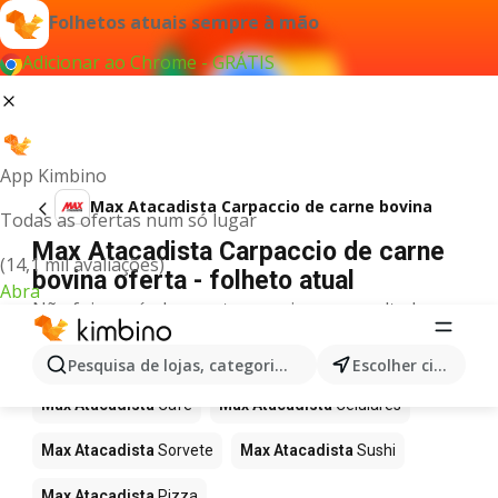
Folhetos atuais sempre à mão
Adicionar ao Chrome - GRÁTIS
App Kimbino
Max Atacadista Carpaccio de carne bovina
Todas as ofertas num só lugar
Max Atacadista Carpaccio de carne
(14,1 mil avaliações)
bovina oferta - folheto atual
Abra
Não foi possível encontrar quaisquer resultados
para este termo.
Mais produtos em Max Atacadista
Pesquisa de lojas, categorias,produtos...
Escolher cidade
Max Atacadista
Café
Max Atacadista
Celulares
Max Atacadista
Sorvete
Max Atacadista
Sushi
Max Atacadista
Pizza