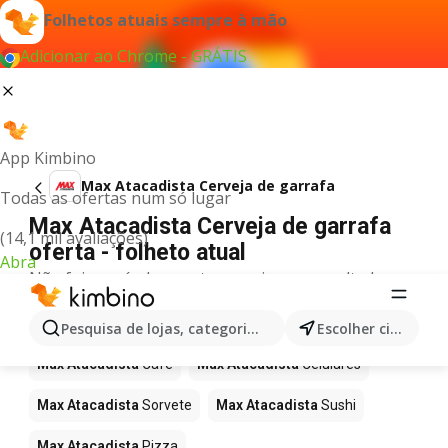
Folhetos atuais sempre à mão
Adicionar ao Chrome - GRÁTIS
App Kimbino
Max Atacadista Cerveja de garrafa
Todas as ofertas num só lugar
Max Atacadista Cerveja de garrafa
(14,1 mil avaliações)
oferta - folheto atual
Abra
Não foi possível encontrar quaisquer resultados
para este termo.
Mais produtos em Max Atacadista
Pesquisa de lojas, categorias,produtos...
Escolher cidade
Max Atacadista
Café
Max Atacadista
Celulares
Max Atacadista
Sorvete
Max Atacadista
Sushi
Max Atacadista
Pizza