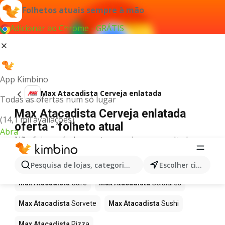
Folhetos atuais sempre à mão
Adicionar ao Chrome - GRÁTIS
App Kimbino
Max Atacadista Cerveja enlatada
Todas as ofertas num só lugar
Max Atacadista Cerveja enlatada
(14,1 mil avaliações)
oferta - folheto atual
Abra
Não foi possível encontrar quaisquer resultados
para este termo.
Mais produtos em Max Atacadista
Pesquisa de lojas, categorias,produtos...
Escolher cidade
Max Atacadista
Café
Max Atacadista
Celulares
Max Atacadista
Sorvete
Max Atacadista
Sushi
Max Atacadista
Pizza