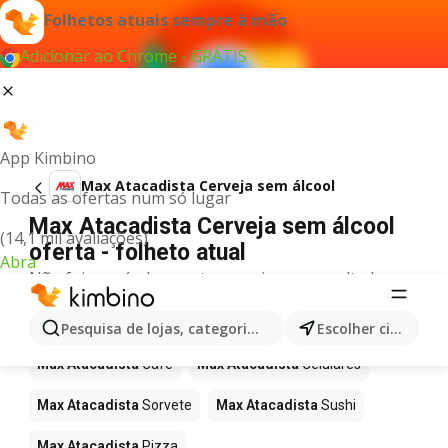
Folhetos atuais sempre à mão
Adicionar ao Chrome - GRÁTIS
App Kimbino
Max Atacadista Cerveja sem álcool
Todas as ofertas num só lugar
Max Atacadista Cerveja sem álcool
(14,1 mil avaliações)
oferta - folheto atual
Abra
Não foi possível encontrar quaisquer resultados
para este termo.
Mais produtos em Max Atacadista
Pesquisa de lojas, categorias,produtos...
Escolher cidade
Max Atacadista
Café
Max Atacadista
Celulares
Max Atacadista
Sorvete
Max Atacadista
Sushi
Max Atacadista
Pizza