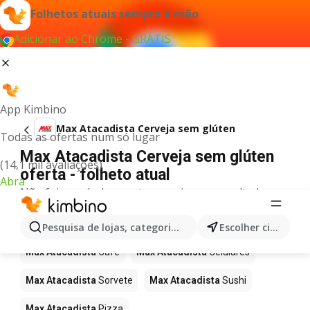
Folhetos atuais sempre à mão
Adicionar ao Chrome - GRÁTIS
App Kimbino
Max Atacadista Cerveja sem glúten
Todas as ofertas num só lugar
Max Atacadista Cerveja sem glúten
(14,1 mil avaliações)
oferta - folheto atual
Abra
Não foi possível encontrar quaisquer resultados
para este termo.
Mais produtos em Max Atacadista
Pesquisa de lojas, categorias,produtos...
Escolher cidade
Max Atacadista
Café
Max Atacadista
Celulares
Max Atacadista
Sorvete
Max Atacadista
Sushi
Max Atacadista
Pizza