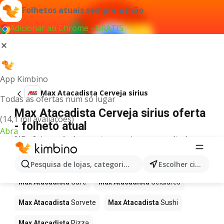
Folhetos atuais sempre à mão
Adicionar ao Chrome - GRÁTIS
App Kimbino
Max Atacadista Cerveja sirius
Todas as ofertas num só lugar
Max Atacadista Cerveja sirius oferta
(14,1 mil avaliações)
- folheto atual
Abra
Não foi possível encontrar quaisquer resultados
para este termo.
Mais produtos em Max Atacadista
Pesquisa de lojas, categorias,produtos...
Escolher cidade
Max Atacadista
Café
Max Atacadista
Celulares
Max Atacadista
Sorvete
Max Atacadista
Sushi
Max Atacadista
Pizza