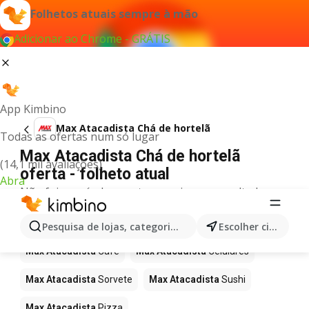
Folhetos atuais sempre à mão
Adicionar ao Chrome - GRÁTIS
App Kimbino
Max Atacadista Chá de hortelã
Todas as ofertas num só lugar
Max Atacadista Chá de hortelã
(14,1 mil avaliações)
oferta - folheto atual
Abra
Não foi possível encontrar quaisquer resultados
para este termo.
Mais produtos em Max Atacadista
Pesquisa de lojas, categorias,produtos...
Escolher cidade
Max Atacadista
Café
Max Atacadista
Celulares
Max Atacadista
Sorvete
Max Atacadista
Sushi
Max Atacadista
Pizza