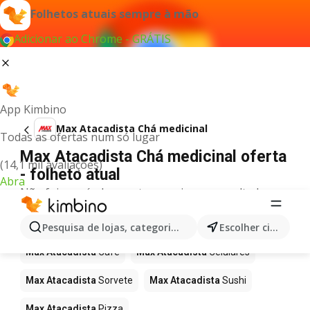
Folhetos atuais sempre à mão
Adicionar ao Chrome - GRÁTIS
App Kimbino
Max Atacadista Chá medicinal
Todas as ofertas num só lugar
Max Atacadista Chá medicinal oferta
(14,1 mil avaliações)
- folheto atual
Abra
Não foi possível encontrar quaisquer resultados
para este termo.
Mais produtos em Max Atacadista
Pesquisa de lojas, categorias,produtos...
Escolher cidade
Max Atacadista
Café
Max Atacadista
Celulares
Max Atacadista
Sorvete
Max Atacadista
Sushi
Max Atacadista
Pizza