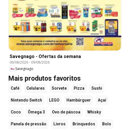
Savegnago - Ofertas da semana
06/08/2026
-
09/08/2026
Savegnago
Mais produtos favoritos
Café
Celulares
Sorvete
Pizza
Sushi
Nintendo Switch
LEGO
Hambúrguer
Açaí
Coco
Ômega 3
Ovo de páscoa
Whisky
Panela de pressão
Livros
Brinquedos
Bolo