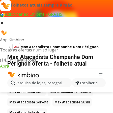
Folhetos atuais sempre à mão
Adicionar ao Chrome - GRÁTIS
App Kimbino
Max Atacadista Champanhe Dom Pérignon
Todas as ofertas num só lugar
Max Atacadista Champanhe Dom
(14,1 mil avaliações)
Pérignon oferta - folheto atual
Abra
Não foi possível encontrar quaisquer resultados
para este termo.
Mais produtos em Max Atacadista
Pesquisa de lojas, categorias,produtos...
Escolher cidade
Max Atacadista
Café
Max Atacadista
Celulares
Max Atacadista
Sorvete
Max Atacadista
Sushi
Max Atacadista
Pizza