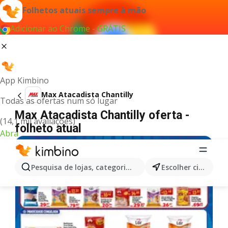
Folhetos atuais sempre à mão
Adicionar ao Chrome - GRÁTIS
App Kimbino
Max Atacadista Chantilly
Todas as ofertas num só lugar
Max Atacadista Chantilly oferta -
(14,1 mil avaliações)
folheto atual
Abra
Pesquisa de lojas, categorias,produtos...
Escolher cidade