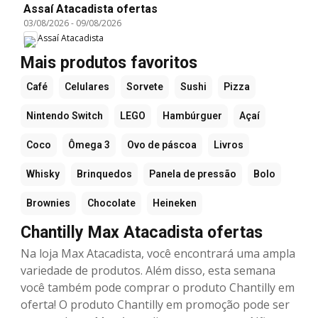
Assaí Atacadista ofertas
03/08/2026
-
09/08/2026
Assaí Atacadista
Mais produtos favoritos
Café
Celulares
Sorvete
Sushi
Pizza
Nintendo Switch
LEGO
Hambúrguer
Açaí
Coco
Ômega 3
Ovo de páscoa
Livros
Whisky
Brinquedos
Panela de pressão
Bolo
Brownies
Chocolate
Heineken
Chantilly Max Atacadista ofertas
Na loja Max Atacadista, você encontrará uma ampla
variedade de produtos. Além disso, esta semana
você também pode comprar o produto Chantilly em
oferta! O produto Chantilly em promoção pode ser