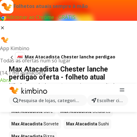
Folhetos atuais sempre à mão
Adicionar ao Chrome - GRÁTIS
App Kimbino
Max Atacadista Chester lanche perdigao
Todas as ofertas num só lugar
Max Atacadista Chester lanche
(14,1 mil avaliações)
perdigao oferta - folheto atual
Abra
Não foi possível encontrar quaisquer resultados
para este termo.
Mais produtos em Max Atacadista
Pesquisa de lojas, categorias,produtos...
Escolher cidade
Max Atacadista
Café
Max Atacadista
Celulares
Max Atacadista
Sorvete
Max Atacadista
Sushi
Max Atacadista
Pizza