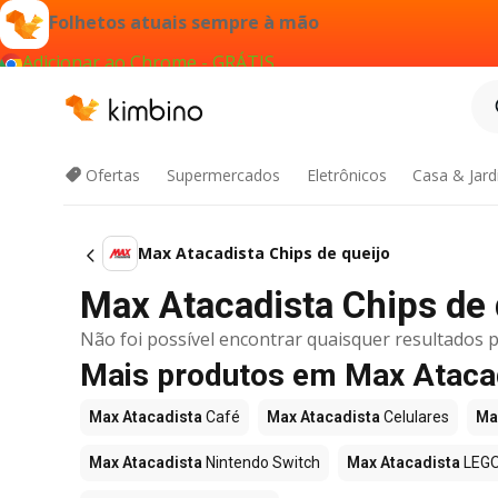
Folhetos atuais sempre à mão
Adicionar ao Chrome - GRÁTIS
Ofertas
Supermercados
Eletrônicos
Casa & Jar
Max Atacadista Chips de queijo
Max Atacadista Chips de q
Não foi possível encontrar quaisquer resultados p
Mais produtos em Max Ataca
Max Atacadista
Café
Max Atacadista
Celulares
Ma
Max Atacadista
Nintendo Switch
Max Atacadista
LEG