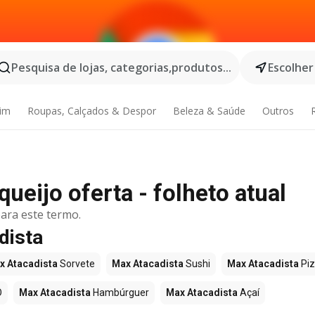
Pesquisa de lojas, categorias,produtos...
Escolher
dim
Roupas, Calçados & Despor
Beleza & Saúde
Outros
ueijo oferta - folheto atual
ara este termo.
dista
x Atacadista
Sorvete
Max Atacadista
Sushi
Max Atacadista
Pi
O
Max Atacadista
Hambúrguer
Max Atacadista
Açaí