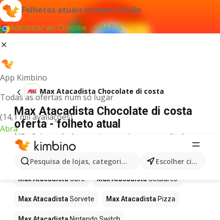
Folhetos atuais sempre à mão
Adicionar ao Chrome - GRÁTIS
App Kimbino
Max Atacadista Chocolate di costa
Todas as ofertas num só lugar
Max Atacadista Chocolate di costa
(14,1 mil avaliações)
oferta - folheto atual
Abra
Não foi possível encontrar quaisquer resultados
para este termo.
Mais produtos em Max Atacadista
Pesquisa de lojas, categorias,produtos...
Escolher cidade
Max Atacadista
Café
Max Atacadista
Celulares
Max Atacadista
Sorvete
Max Atacadista
Pizza
Max Atacadista
Nintendo Switch