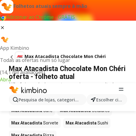
Folhetos atuais sempre à mão
Adicionar ao Chrome - GRÁTIS
App Kimbino
Max Atacadista Chocolate Mon Chéri
Todas as ofertas num só lugar
Max Atacadista Chocolate Mon Chéri
(14,1 mil avaliações)
oferta - folheto atual
Abra
Não foi possível encontrar quaisquer resultados
para este termo.
Mais produtos em Max Atacadista
Pesquisa de lojas, categorias,produtos...
Escolher cidade
Max Atacadista
Café
Max Atacadista
Celulares
Max Atacadista
Sorvete
Max Atacadista
Sushi
Max Atacadista
Pizza