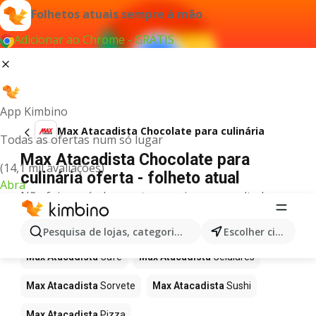
Folhetos atuais sempre à mão
Adicionar ao Chrome - GRÁTIS
App Kimbino
Max Atacadista Chocolate para culinária
Todas as ofertas num só lugar
Max Atacadista Chocolate para
(14,1 mil avaliações)
culinária oferta - folheto atual
Abra
Não foi possível encontrar quaisquer resultados
para este termo.
Mais produtos em Max Atacadista
Pesquisa de lojas, categorias,produtos...
Escolher cidade
Max Atacadista
Café
Max Atacadista
Celulares
Max Atacadista
Sorvete
Max Atacadista
Sushi
Max Atacadista
Pizza