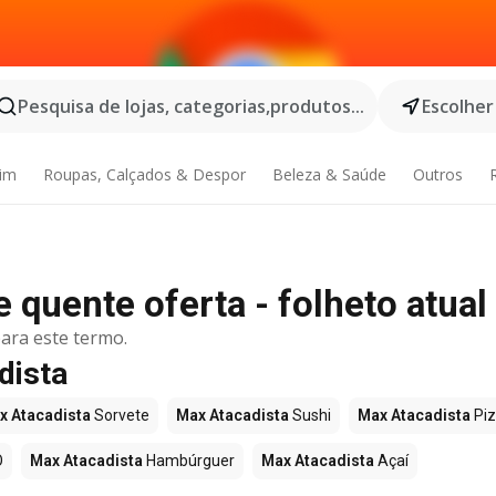
Pesquisa de lojas, categorias,produtos...
Escolher
dim
Roupas, Calçados & Despor
Beleza & Saúde
Outros
 quente oferta - folheto atual
ara este termo.
dista
x Atacadista
Sorvete
Max Atacadista
Sushi
Max Atacadista
Pi
O
Max Atacadista
Hambúrguer
Max Atacadista
Açaí