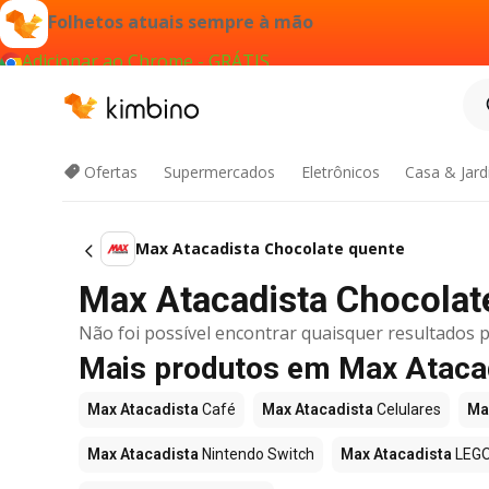
Folhetos atuais sempre à mão
Adicionar ao Chrome - GRÁTIS
Ofertas
Supermercados
Eletrônicos
Casa & Jar
Max Atacadista Chocolate quente
Max Atacadista Chocolate
Não foi possível encontrar quaisquer resultados p
Mais produtos em Max Ataca
Max Atacadista
Café
Max Atacadista
Celulares
Ma
Max Atacadista
Nintendo Switch
Max Atacadista
LEG