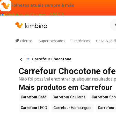
Folhetos atuais sempre à mão
Adicionar ao Chrome - GRÁTIS
Ofertas
Supermercados
Eletrônicos
Casa & Jar
Carrefour Chocotone
Carrefour Chocotone ofer
Não foi possível encontrar quaisquer resultados p
Mais produtos em Carrefour
Carrefour
Café
Carrefour
Celulares
Carrefour
Sor
Carrefour
LEGO
Carrefour
Hambúrguer
Carrefour