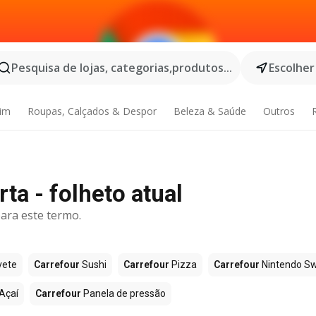
Pesquisa de lojas, categorias,produtos...
Escolher
dim
Roupas, Calçados & Despor
Beleza & Saúde
Outros
ta - folheto atual
ara este termo.
vete
Carrefour
Sushi
Carrefour
Pizza
Carrefour
Nintendo Sw
Açaí
Carrefour
Panela de pressão