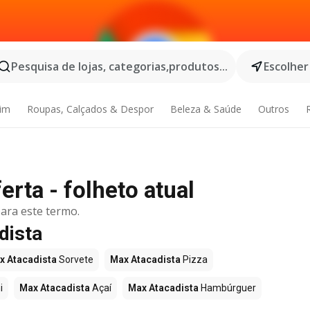
Pesquisa de lojas, categorias,produtos...
Escolher
dim
Roupas, Calçados & Despor
Beleza & Saúde
Outros
rta - folheto atual
ara este termo.
dista
x Atacadista
Sorvete
Max Atacadista
Pizza
i
Max Atacadista
Açaí
Max Atacadista
Hambúrguer