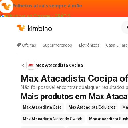
Folhetos atuais sempre à mão
Adicionar ao Chrome - GRÁTIS
Ofertas
Supermercados
Eletrônicos
Casa & Jar
Max Atacadista Cocipa
Max Atacadista Cocipa ofe
Não foi possível encontrar quaisquer resultados p
Mais produtos em Max Ataca
Max Atacadista
Café
Max Atacadista
Celulares
Ma
Max Atacadista
Nintendo Switch
Max Atacadista
Sush