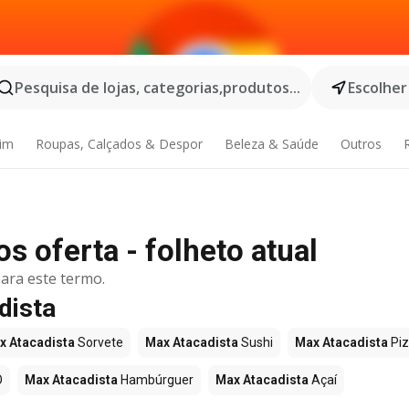
Pesquisa de lojas, categorias,produtos...
Escolher
dim
Roupas, Calçados & Despor
Beleza & Saúde
Outros
 oferta - folheto atual
ara este termo.
dista
x Atacadista
Sorvete
Max Atacadista
Sushi
Max Atacadista
Pi
O
Max Atacadista
Hambúrguer
Max Atacadista
Açaí