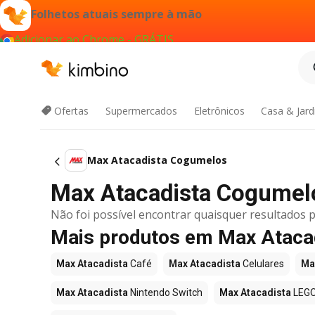
Folhetos atuais sempre à mão
Adicionar ao Chrome - GRÁTIS
Ofertas
Supermercados
Eletrônicos
Casa & Jar
Max Atacadista Cogumelos
Max Atacadista Cogumelos
Não foi possível encontrar quaisquer resultados p
Mais produtos em Max Ataca
Max Atacadista
Café
Max Atacadista
Celulares
Ma
Max Atacadista
Nintendo Switch
Max Atacadista
LEG