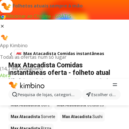
Folhetos atuais sempre à mão
Adicionar ao Chrome - GRÁTIS
App Kimbino
Max Atacadista Comidas instantâneas
Todas as ofertas num só lugar
Max Atacadista Comidas
(14,1 mil avaliações)
instantâneas oferta - folheto atual
Abra
Não foi possível encontrar quaisquer resultados
para este termo.
Mais produtos em Max Atacadista
Pesquisa de lojas, categorias,produtos...
Escolher cidade
Max Atacadista
Café
Max Atacadista
Celulares
Max Atacadista
Sorvete
Max Atacadista
Sushi
Max Atacadista
Pizza