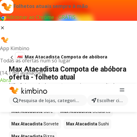
Folhetos atuais sempre à mão
Adicionar ao Chrome - GRÁTIS
App Kimbino
Max Atacadista Compota de abóbora
Todas as ofertas num só lugar
Max Atacadista Compota de abóbora
(14,1 mil avaliações)
oferta - folheto atual
Abra
Não foi possível encontrar quaisquer resultados
para este termo.
Mais produtos em Max Atacadista
Pesquisa de lojas, categorias,produtos...
Escolher cidade
Max Atacadista
Café
Max Atacadista
Celulares
Max Atacadista
Sorvete
Max Atacadista
Sushi
Max Atacadista
Pizza