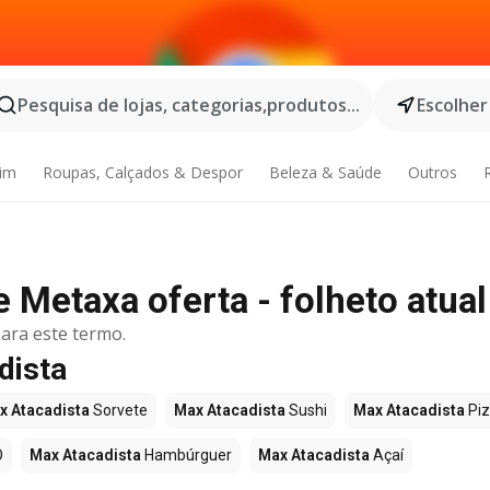
Pesquisa de lojas, categorias,produtos...
Escolher
dim
Roupas, Calçados & Despor
Beleza & Saúde
Outros
Metaxa oferta - folheto atual
ara este termo.
dista
x Atacadista
Sorvete
Max Atacadista
Sushi
Max Atacadista
Pi
O
Max Atacadista
Hambúrguer
Max Atacadista
Açaí