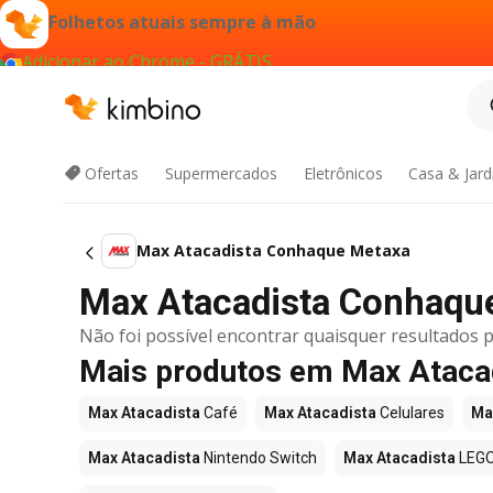
Folhetos atuais sempre à mão
Adicionar ao Chrome - GRÁTIS
Ofertas
Supermercados
Eletrônicos
Casa & Jar
Max Atacadista Conhaque Metaxa
Max Atacadista Conhaque 
Não foi possível encontrar quaisquer resultados p
Mais produtos em Max Ataca
Max Atacadista
Café
Max Atacadista
Celulares
Ma
Max Atacadista
Nintendo Switch
Max Atacadista
LEG