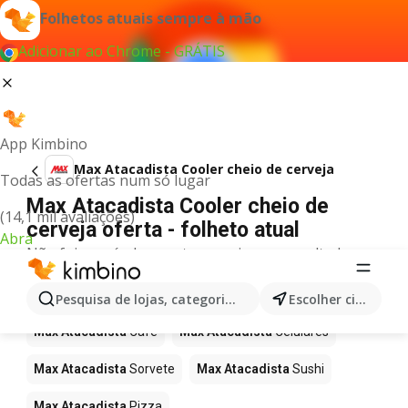
Folhetos atuais sempre à mão
Adicionar ao Chrome - GRÁTIS
App Kimbino
Max Atacadista Cooler cheio de cerveja
Todas as ofertas num só lugar
Max Atacadista Cooler cheio de
(14,1 mil avaliações)
cerveja oferta - folheto atual
Abra
Não foi possível encontrar quaisquer resultados
para este termo.
Mais produtos em Max Atacadista
Pesquisa de lojas, categorias,produtos...
Escolher cidade
Max Atacadista
Café
Max Atacadista
Celulares
Max Atacadista
Sorvete
Max Atacadista
Sushi
Max Atacadista
Pizza