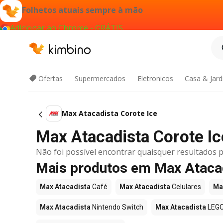
Folhetos atuais sempre à mão
Adicionar ao Chrome - GRÁTIS
Ofertas
Supermercados
Eletronicos
Casa & Jar
Max Atacadista Corote Ice
Max Atacadista Corote Ice
Não foi possível encontrar quaisquer resultados p
Mais produtos em Max Ataca
Max Atacadista
Café
Max Atacadista
Celulares
Ma
Max Atacadista
Nintendo Switch
Max Atacadista
LEG