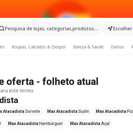
Pesquisa de lojas, categorias,produtos...
Escolher
dim
Roupas, Calcados & Despor
Beleza & Saude
Outros
 oferta - folheto atual
ara este termo.
dista
x Atacadista
Sorvete
Max Atacadista
Sushi
Max Atacadista
Pi
O
Max Atacadista
Hambúrguer
Max Atacadista
Açaí