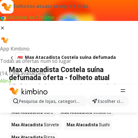
Folhetos atuais sempre à mão
Adicionar ao Chrome - GRÁTIS
App Kimbino
Max Atacadista Costela suína defumada
Todas as ofertas num só lugar
Max Atacadista Costela suína
(14,1 mil avaliações)
defumada oferta - folheto atual
Abra
Não foi possível encontrar quaisquer resultados
para este termo.
Mais produtos em Max Atacadista
Pesquisa de lojas, categorias,produtos...
Escolher cidade
Max Atacadista
Café
Max Atacadista
Celulares
Max Atacadista
Sorvete
Max Atacadista
Sushi
Max Atacadista
Pizza