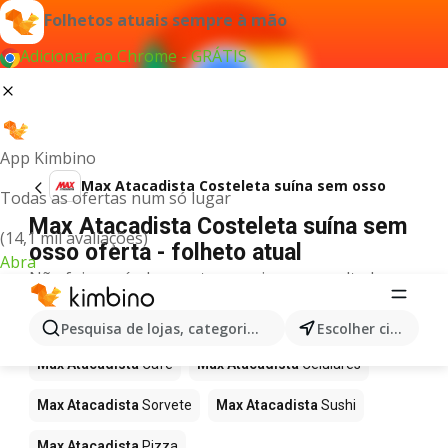
Folhetos atuais sempre à mão
Adicionar ao Chrome - GRÁTIS
App Kimbino
Max Atacadista Costeleta suína sem osso
Todas as ofertas num só lugar
Max Atacadista Costeleta suína sem
(14,1 mil avaliações)
osso oferta - folheto atual
Abra
Não foi possível encontrar quaisquer resultados
para este termo.
Mais produtos em Max Atacadista
Pesquisa de lojas, categorias,produtos...
Escolher cidade
Max Atacadista
Café
Max Atacadista
Celulares
Max Atacadista
Sorvete
Max Atacadista
Sushi
Max Atacadista
Pizza