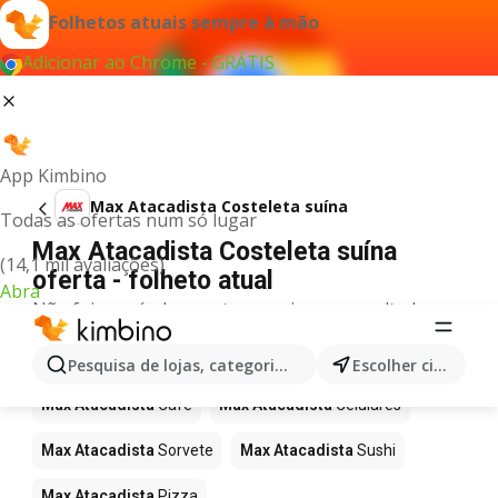
Folhetos atuais sempre à mão
Adicionar ao Chrome - GRÁTIS
App Kimbino
Max Atacadista Costeleta suína
Todas as ofertas num só lugar
Max Atacadista Costeleta suína
(14,1 mil avaliações)
oferta - folheto atual
Abra
Não foi possível encontrar quaisquer resultados
para este termo.
Mais produtos em Max Atacadista
Pesquisa de lojas, categorias,produtos...
Escolher cidade
Max Atacadista
Café
Max Atacadista
Celulares
Max Atacadista
Sorvete
Max Atacadista
Sushi
Max Atacadista
Pizza