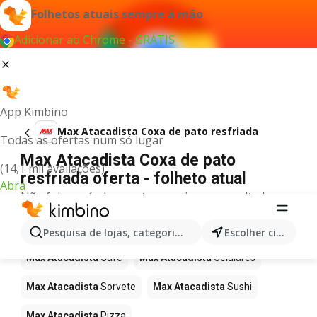
Folhetos atuais sempre à mão
Adicionar ao Chrome - GRÁTIS
App Kimbino
Max Atacadista Coxa de pato resfriada
Todas as ofertas num só lugar
Max Atacadista Coxa de pato
(14,1 mil avaliações)
resfriada oferta - folheto atual
Abra
Não foi possível encontrar quaisquer resultados
para este termo.
Mais produtos em Max Atacadista
Pesquisa de lojas, categorias,produtos...
Escolher cidade
Max Atacadista
Café
Max Atacadista
Celulares
Max Atacadista
Sorvete
Max Atacadista
Sushi
Max Atacadista
Pizza