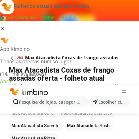
Folhetos atuais sempre à mão
Adicionar ao Chrome - GRÁTIS
App Kimbino
Max Atacadista Coxas de frango assadas
Todas as ofertas num só lugar
Max Atacadista Coxas de frango
(14,1 mil avaliações)
assadas oferta - folheto atual
Abra
Não foi possível encontrar quaisquer resultados
para este termo.
Mais produtos em Max Atacadista
Pesquisa de lojas, categorias,produtos...
Escolher cidade
Max Atacadista
Café
Max Atacadista
Celulares
Max Atacadista
Sorvete
Max Atacadista
Sushi
Max Atacadista
Pizza