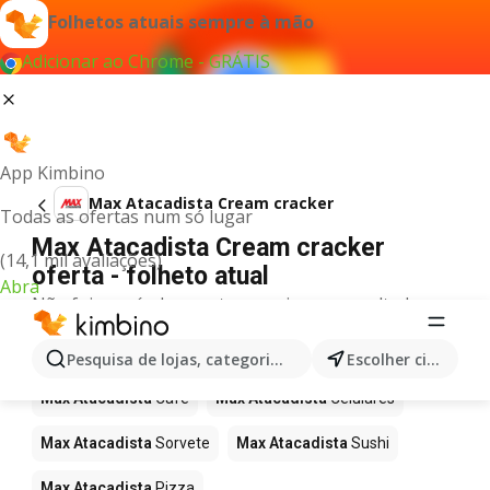
Folhetos atuais sempre à mão
Adicionar ao Chrome - GRÁTIS
App Kimbino
Max Atacadista Cream cracker
Todas as ofertas num só lugar
Max Atacadista Cream cracker
(14,1 mil avaliações)
oferta - folheto atual
Abra
Não foi possível encontrar quaisquer resultados
para este termo.
Mais produtos em Max Atacadista
Pesquisa de lojas, categorias,produtos...
Escolher cidade
Max Atacadista
Café
Max Atacadista
Celulares
Max Atacadista
Sorvete
Max Atacadista
Sushi
Max Atacadista
Pizza