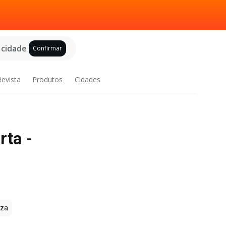
 cidade
Confirmar
Revista
Produtos
Cidades
rta -
zza