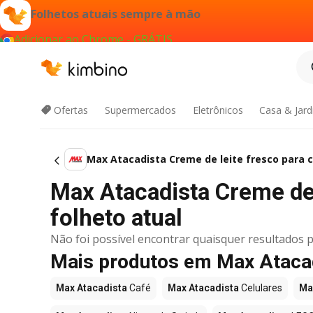
Folhetos atuais sempre à mão
Adicionar ao Chrome - GRÁTIS
Ofertas
Supermercados
Eletrônicos
Casa & Jar
Max Atacadista Creme de leite fresco para c
Max Atacadista Creme de l
folheto atual
Não foi possível encontrar quaisquer resultados p
Mais produtos em Max Ataca
Max Atacadista
Café
Max Atacadista
Celulares
Ma