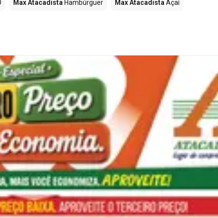
O
Max Atacadista
Hambúrguer
Max Atacadista
Açaí