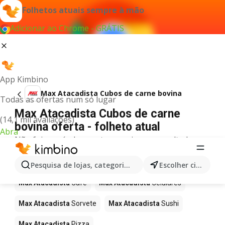
Folhetos atuais sempre à mão
Adicionar ao Chrome - GRÁTIS
App Kimbino
Max Atacadista Cubos de carne bovina
Todas as ofertas num só lugar
Max Atacadista Cubos de carne
(14,1 mil avaliações)
bovina oferta - folheto atual
Abra
Não foi possível encontrar quaisquer resultados
para este termo.
Mais produtos em Max Atacadista
Pesquisa de lojas, categorias,produtos...
Escolher cidade
Max Atacadista
Café
Max Atacadista
Celulares
Max Atacadista
Sorvete
Max Atacadista
Sushi
Max Atacadista
Pizza