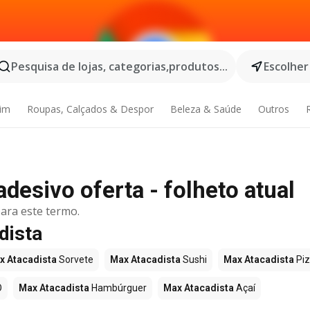
Pesquisa de lojas, categorias,produtos...
Escolher
dim
Roupas, Calçados & Despor
Beleza & Saúde
Outros
desivo oferta - folheto atual
ara este termo.
dista
x Atacadista
Sorvete
Max Atacadista
Sushi
Max Atacadista
Pi
O
Max Atacadista
Hambúrguer
Max Atacadista
Açaí