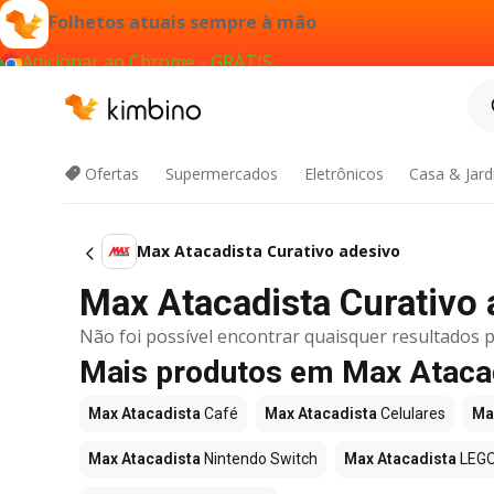
Folhetos atuais sempre à mão
Adicionar ao Chrome - GRÁTIS
Ofertas
Supermercados
Eletrônicos
Casa & Jar
Max Atacadista Curativo adesivo
Max Atacadista Curativo a
Não foi possível encontrar quaisquer resultados p
Mais produtos em Max Ataca
Max Atacadista
Café
Max Atacadista
Celulares
Ma
Max Atacadista
Nintendo Switch
Max Atacadista
LEG