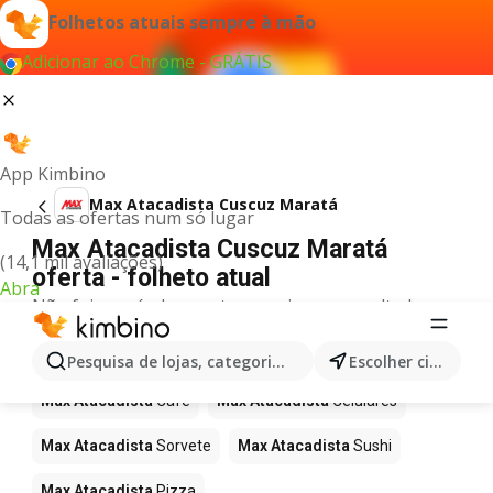
Folhetos atuais sempre à mão
Adicionar ao Chrome - GRÁTIS
App Kimbino
Max Atacadista Cuscuz Maratá
Todas as ofertas num só lugar
Max Atacadista Cuscuz Maratá
(14,1 mil avaliações)
oferta - folheto atual
Abra
Não foi possível encontrar quaisquer resultados
para este termo.
Mais produtos em Max Atacadista
Pesquisa de lojas, categorias,produtos...
Escolher cidade
Max Atacadista
Café
Max Atacadista
Celulares
Max Atacadista
Sorvete
Max Atacadista
Sushi
Max Atacadista
Pizza