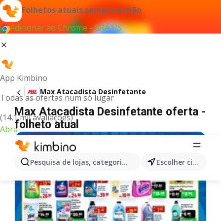
Folhetos atuais sempre à mão
Adicionar ao Chrome - GRÁTIS
App Kimbino
Max Atacadista Desinfetante
Todas as ofertas num só lugar
Max Atacadista Desinfetante oferta -
(14,1 mil avaliações)
folheto atual
Abra
Pesquisa de lojas, categorias,produtos...
Escolher cidade