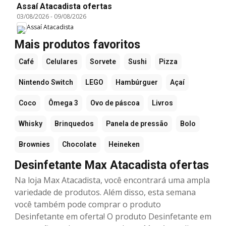
Assaí Atacadista ofertas
03/08/2026
-
09/08/2026
Assaí Atacadista
Mais produtos favoritos
Café
Celulares
Sorvete
Sushi
Pizza
Nintendo Switch
LEGO
Hambúrguer
Açaí
Coco
Ômega 3
Ovo de páscoa
Livros
Whisky
Brinquedos
Panela de pressão
Bolo
Brownies
Chocolate
Heineken
Desinfetante Max Atacadista ofertas
Na loja Max Atacadista, você encontrará uma ampla
variedade de produtos. Além disso, esta semana
você também pode comprar o produto
Desinfetante em oferta! O produto Desinfetante em