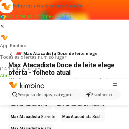
Folhetos atuais sempre à mão
Adicionar ao Chrome - GRÁTIS
App Kimbino
Max Atacadista Doce de leite elege
Todas as ofertas num só lugar
Max Atacadista Doce de leite elege
(14,1 mil avaliações)
oferta - folheto atual
Abra
Não foi possível encontrar quaisquer resultados
para este termo.
Mais produtos em Max Atacadista
Pesquisa de lojas, categorias,produtos...
Escolher cidade
Max Atacadista
Café
Max Atacadista
Celulares
Max Atacadista
Sorvete
Max Atacadista
Sushi
Max Atacadista
Pizza