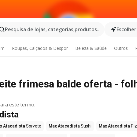
Pesquisa de lojas, categorias,produtos...
Escolher
dim
Roupas, Calçados & Despor
Beleza & Saúde
Outros
ite frimesa balde oferta - fol
ara este termo.
dista
x Atacadista
Sorvete
Max Atacadista
Sushi
Max Atacadista
Pi