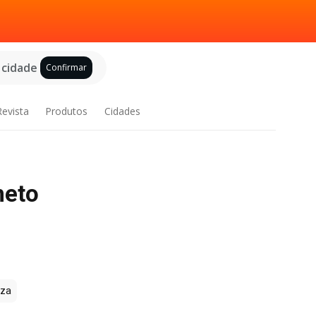
 cidade
Confirmar
Revista
Produtos
Cidades
heto
zza