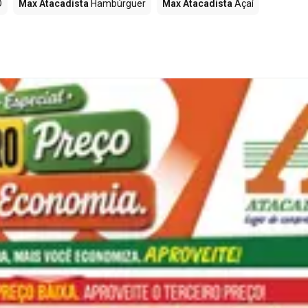
O
Max Atacadista
Hambúrguer
Max Atacadista
Açaí