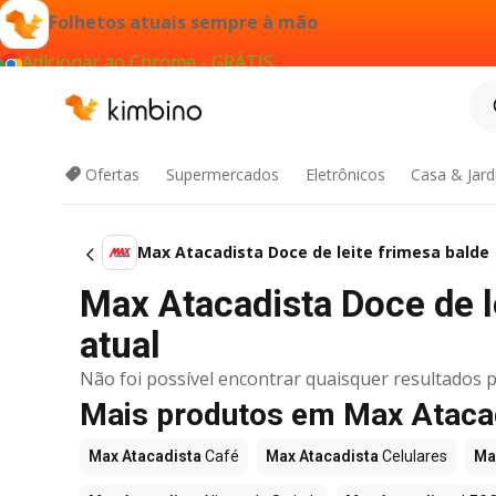
Folhetos atuais sempre à mão
Adicionar ao Chrome - GRÁTIS
Ofertas
Supermercados
Eletrônicos
Casa & Jar
Max Atacadista Doce de leite frimesa balde
Max Atacadista Doce de le
atual
Não foi possível encontrar quaisquer resultados p
Mais produtos em Max Ataca
Max Atacadista
Café
Max Atacadista
Celulares
Ma