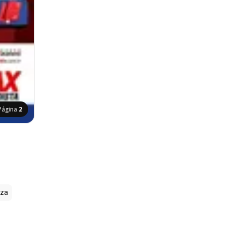
Página
2
zza