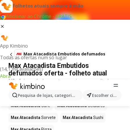
Folhetos atuais sempre à mão
Adicionar ao Chrome - GRÁTIS
App Kimbino
Max Atacadista Embutidos defumados
Todas as ofertas num só lugar
Max Atacadista Embutidos
(14,1 mil avaliações)
defumados oferta - folheto atual
Abra
Não foi possível encontrar quaisquer resultados
para este termo.
Mais produtos em Max Atacadista
Pesquisa de lojas, categorias,produtos...
Escolher cidade
Max Atacadista
Café
Max Atacadista
Celulares
Max Atacadista
Sorvete
Max Atacadista
Sushi
Max Atacadista
Pizza