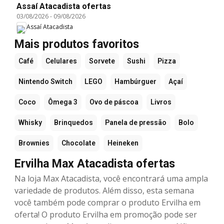
Assaí Atacadista ofertas
03/08/2026
-
09/08/2026
Assaí Atacadista
Mais produtos favoritos
Café
Celulares
Sorvete
Sushi
Pizza
Nintendo Switch
LEGO
Hambúrguer
Açaí
Coco
Ômega 3
Ovo de páscoa
Livros
Whisky
Brinquedos
Panela de pressão
Bolo
Brownies
Chocolate
Heineken
Ervilha Max Atacadista ofertas
Na loja Max Atacadista, você encontrará uma ampla
variedade de produtos. Além disso, esta semana
você também pode comprar o produto Ervilha em
oferta! O produto Ervilha em promoção pode ser