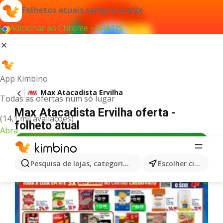
Folhetos atuais sempre à mão
Adicionar ao Chrome - GRÁTIS
App Kimbino
Max Atacadista Ervilha
Todas as ofertas num só lugar
Max Atacadista Ervilha oferta -
(14,1 mil avaliações)
folheto atual
Abra
Pesquisa de lojas, categorias,produtos...
Escolher cidade