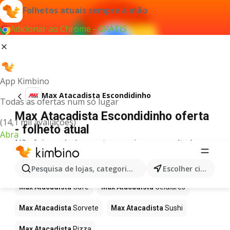
Folhetos atuais sempre à mão
Adicionar ao Chrome - GRÁTIS
App Kimbino
Max Atacadista Escondidinho
Todas as ofertas num só lugar
Max Atacadista Escondidinho oferta
(14,1 mil avaliações)
- folheto atual
Abra
Não foi possível encontrar quaisquer resultados
para este termo.
Mais produtos em Max Atacadista
Pesquisa de lojas, categorias,produtos...
Escolher cidade
Max Atacadista
Café
Max Atacadista
Celulares
Max Atacadista
Sorvete
Max Atacadista
Sushi
Max Atacadista
Pizza