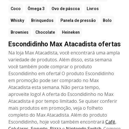
Coco
Ômega 3
Ovo de páscoa
Livros
Whisky
Brinquedos
Panela de pressão
Bolo
Brownies
Chocolate
Heineken
Escondidinho Max Atacadista ofertas
Na loja Max Atacadista, você encontrará uma ampla
variedade de produtos. Além disso, esta semana
você também pode comprar o produto
Escondidinho em oferta! O produto Escondidinho
em promoção pode ser comprado no Max
Atacadista esta semana. Não perca tempo,
aproveite logo! A oferta do Escondidinho no Max
Atacadista é por tempo limitado. Se quiser conferir
mais produtos em promoção, veja o folheto
completo do Max Atacadista. Além do produto
Escondidinho, hoje você também encontrará
Café
,
Celulares
,
Sorvete
,
Pizza
e
Nintendo Switch
. Compre