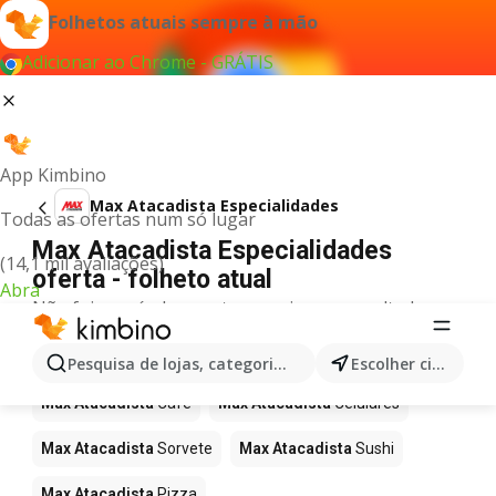
Folhetos atuais sempre à mão
Adicionar ao Chrome - GRÁTIS
App Kimbino
Max Atacadista Especialidades
Todas as ofertas num só lugar
Max Atacadista Especialidades
(14,1 mil avaliações)
oferta - folheto atual
Abra
Não foi possível encontrar quaisquer resultados
para este termo.
Mais produtos em Max Atacadista
Pesquisa de lojas, categorias,produtos...
Escolher cidade
Max Atacadista
Café
Max Atacadista
Celulares
Max Atacadista
Sorvete
Max Atacadista
Sushi
Max Atacadista
Pizza