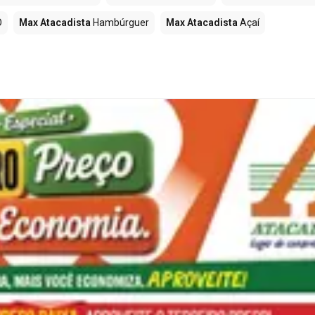
O
Max Atacadista
Hambúrguer
Max Atacadista
Açaí