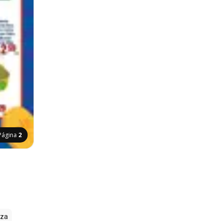
Página
2
zza