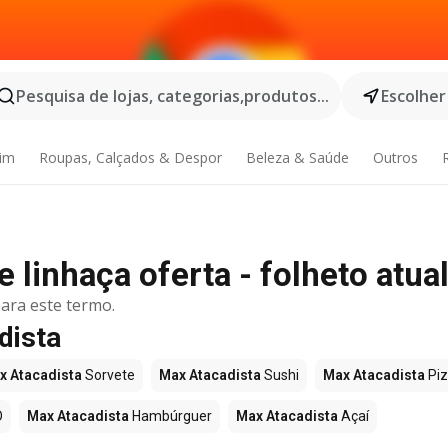
Pesquisa de lojas, categorias,produtos...
Escolher
dim
Roupas, Calçados & Despor
Beleza & Saúde
Outros
 linhaça oferta - folheto atua
ara este termo.
dista
x Atacadista
Sorvete
Max Atacadista
Sushi
Max Atacadista
Pi
O
Max Atacadista
Hambúrguer
Max Atacadista
Açaí