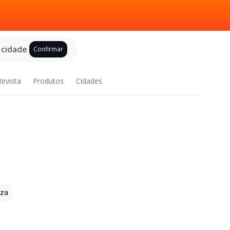
 cidade
Confirmar
Revista
Produtos
Cidades
l
zza