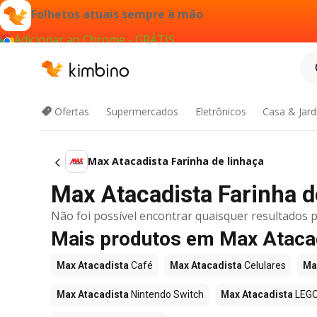
Folhetos atuais sempre à mão
Adicionar ao Chrome - GRÁTIS
Ofertas
Supermercados
Eletrônicos
Casa & Jar
Max Atacadista Farinha de linhaça
Max Atacadista Farinha de
Não foi possível encontrar quaisquer resultados p
Mais produtos em Max Ataca
Max Atacadista
Café
Max Atacadista
Celulares
Ma
Max Atacadista
Nintendo Switch
Max Atacadista
LEG