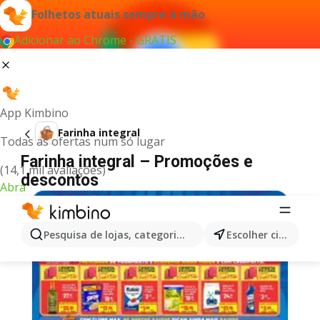
Folhetos atuais sempre à mão
Adicionar ao Chrome - GRÁTIS
App Kimbino
Farinha integral
Todas as ofertas num só lugar
Farinha integral – Promoções e
(14,1 mil avaliações)
descontos
Abra
Pesquisa de lojas, categorias,produtos...
Escolher cidade